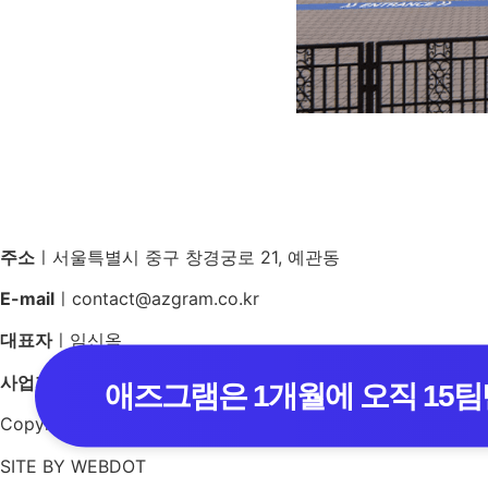
주소
ㅣ서울특별시 중구 창경궁로 21, 예관동
E-mail
ㅣcontact@azgram.co.kr
대표자
ㅣ임신옥
사업자등록번호
ㅣ226-86-03452
애즈그램은 1개월에 오직 15팀
Copyrights ⓒ 2024 AZgram All rights reserved
SITE BY WEBDOT