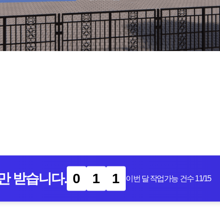
만 받습니다.
0
1
1
이번 달 작업가능 건수
11
/15